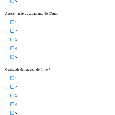
5
Apresentação e acabamento do álbum *
1
2
3
4
5
Qualidade da imagem do filme *
1
2
3
4
5