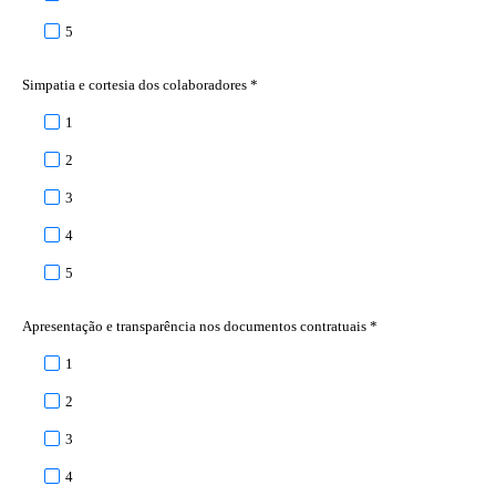
5
Simpatia e cortesia dos colaboradores *
1
2
3
4
5
Apresentação e transparência nos documentos contratuais *
1
2
3
4