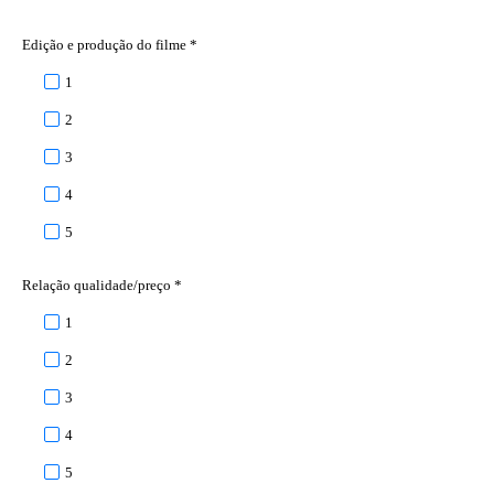
Edição e produção do filme *
1
2
3
4
5
Relação qualidade/preço *
1
2
3
4
5