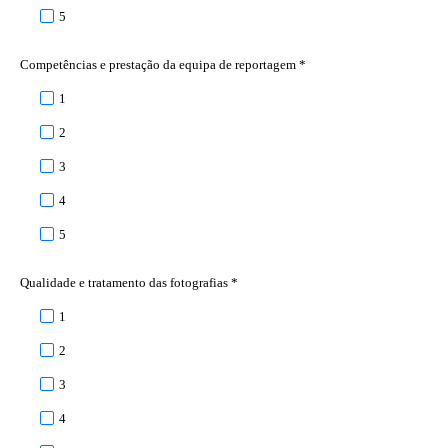
5
Competências e prestação da equipa de reportagem *
1
2
3
4
5
Qualidade e tratamento das fotografias *
1
2
3
4